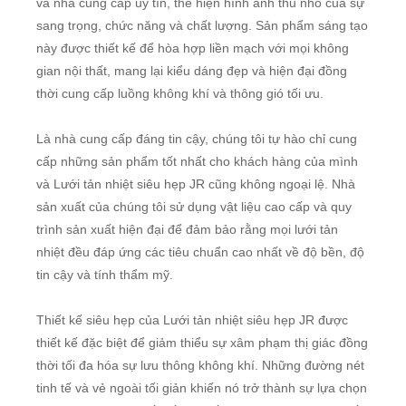
và nhà cung cấp uy tín, thể hiện hình ảnh thu nhỏ của sự
sang trọng, chức năng và chất lượng. Sản phẩm sáng tạo
này được thiết kế để hòa hợp liền mạch với mọi không
gian nội thất, mang lại kiểu dáng đẹp và hiện đại đồng
thời cung cấp luồng không khí và thông gió tối ưu.
Là nhà cung cấp đáng tin cậy, chúng tôi tự hào chỉ cung
cấp những sản phẩm tốt nhất cho khách hàng của mình
và Lưới tản nhiệt siêu hẹp JR cũng không ngoại lệ. Nhà
sản xuất của chúng tôi sử dụng vật liệu cao cấp và quy
trình sản xuất hiện đại để đảm bảo rằng mọi lưới tản
nhiệt đều đáp ứng các tiêu chuẩn cao nhất về độ bền, độ
tin cậy và tính thẩm mỹ.
Thiết kế siêu hẹp của Lưới tản nhiệt siêu hẹp JR được
thiết kế đặc biệt để giảm thiểu sự xâm phạm thị giác đồng
thời tối đa hóa sự lưu thông không khí. Những đường nét
tinh tế và vẻ ngoài tối giản khiến nó trở thành sự lựa chọn