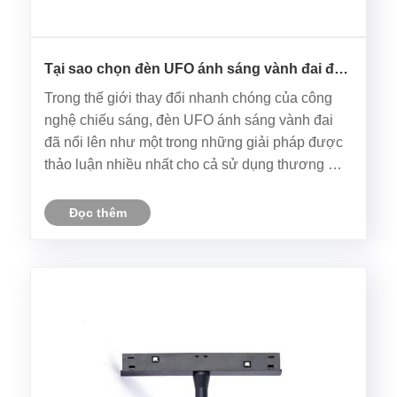
Tại sao chọn đèn UFO ánh sáng vành đai để
chiếu sáng hiệu quả?
Trong thế giới thay đổi nhanh chóng của công
nghệ chiếu sáng, đèn UFO ánh sáng vành đai
đã nổi lên như một trong những giải pháp được
thảo luận nhiều nhất cho cả sử dụng thương mại
và công nghiệp. Nhiều người quen thuộc với
đèn LED tiêu chuẩn hoặc đèn halogen truyền
Đọc thêm
thống, nhưng ít ai hiểu điều gì đ......