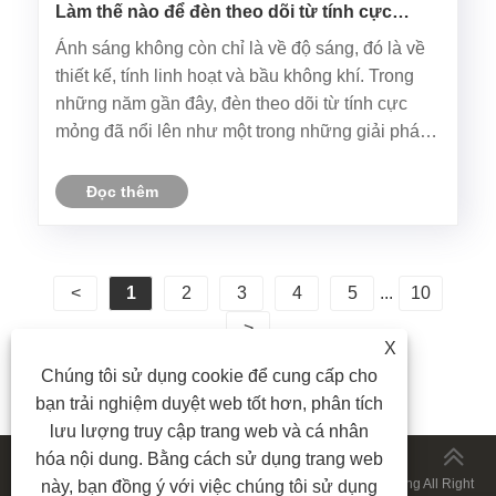
Làm thế nào để đèn theo dõi từ tính cực
mỏng biến đổi thiết kế ánh sáng hiện đại?
Ánh sáng không còn chỉ là về độ sáng, đó là về
thiết kế, tính linh hoạt và bầu không khí. Trong
những năm gần đây, đèn theo dõi từ tính cực
mỏng đã nổi lên như một trong những giải pháp
sáng tạo nhất cho các không gian dân cư,
thương mại và khách sạn. Kết hợp thẩm mỹ hiện
Đọc thêm
đại với chức năng nâng cao,......
<
1
2
3
4
5
...
10
>
X
Chúng tôi sử dụng cookie để cung cấp cho
bạn trải nghiệm duyệt web tốt hơn, phân tích
lưu lượng truy cập trang web và cá nhân
hóa nội dung. Bằng cách sử dụng trang web
Bản quyền © 2024 Công ty TNHH Công nghệ chiếu sáng JiuRong All Right
này, bạn đồng ý với việc chúng tôi sử dụng