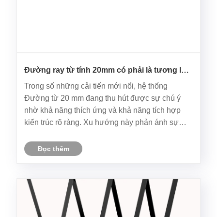
Đường ray từ tính 20mm có phải là tương lai
của hệ thống chiếu sáng hiện đại?
Trong số những cải tiến mới nổi, hệ thống
Đường từ 20 mm đang thu hút được sự chú ý
nhờ khả năng thích ứng và khả năng tích hợp
kiến ​​trúc rõ ràng. Xu hướng này phản ánh sự
thay đổi rộng rãi hơn đối với nội thất tối giản, nơi
ánh sáng không còn chỉ mang tính chức năng
Đọc thêm
mà còn là yếu tố cốt lõi của t......