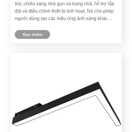
trúc chiếu sáng nhỏ gọn và trang nhã, hỗ trợ lắp
đặt và điều chỉnh thiết bị linh hoạt. Nó cho phép
người dùng tạo các hiệu ứng ánh sáng khác
nhau tùy theo yêu cầu về không gian trong khi
vẫn duy trì vẻ ngoài sạch sẽ và hiện đại.
Đọc thêm