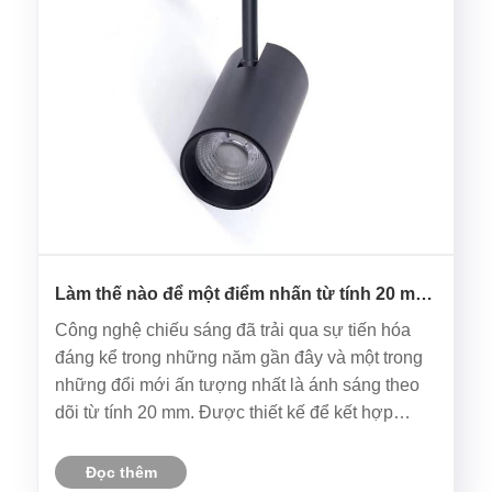
Làm thế nào để một điểm nhấn từ tính 20 mm
tăng cường hiệu suất chiếu sáng?
Công nghệ chiếu sáng đã trải qua sự tiến hóa
đáng kể trong những năm gần đây và một trong
những đổi mới ấn tượng nhất là ánh sáng theo
dõi từ tính 20 mm. Được thiết kế để kết hợp
chức năng, tính linh hoạt và tính thẩm mỹ, vật cố
này đã nhanh chóng trở thành lựa chọn hàng
Đọc thêm