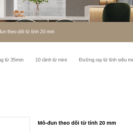
un theo dõi từ tính 20 mm
g từ 35mm
10 rãnh từ mini
Đường ray từ tính siêu 
Mô-đun theo dõi từ tính 20 mm