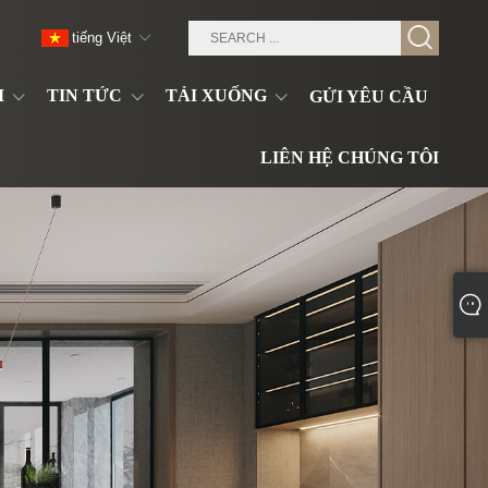
tiếng Việt
M
TIN TỨC
TẢI XUỐNG
GỬI YÊU CẦU
LIÊN HỆ CHÚNG TÔI