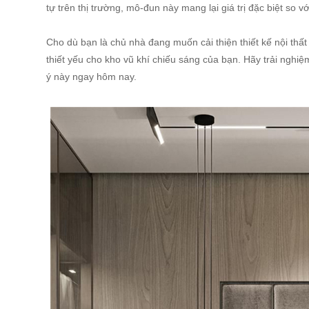
tự trên thị trường, mô-đun này mang lại giá trị đặc biệt so 
Cho dù bạn là chủ nhà đang muốn cải thiện thiết kế nội thấ
thiết yếu cho kho vũ khí chiếu sáng của bạn. Hãy trải ngh
ý này ngay hôm nay.